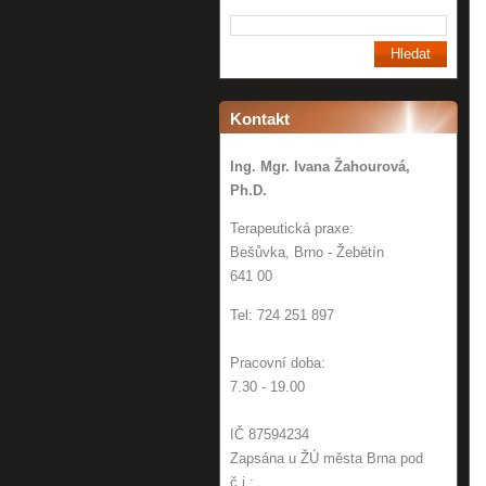
Kontakt
Ing. Mgr. Ivana Žahourová,
Ph.D.
Terapeutická praxe:
Bešůvka, Brno - Žebětín
641 00
Tel: 724 251 897
Pracovní doba:
7.30 - 19.00
IČ 87594234
Zapsána u ŽÚ města Brna pod
č.j.: