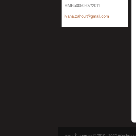
MMBú0050807/2011
ivana.za
hour@gma
il.com
Ivana Žahourová © 2010 - 2022 Všechna p