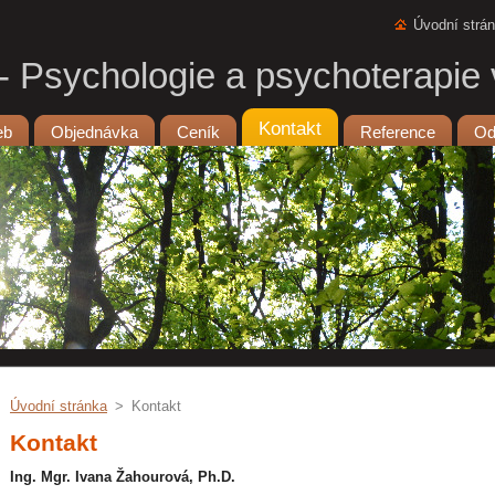
Úvodní strá
 Psychologie a psychoterapie 
Kontakt
eb
Objednávka
Ceník
Reference
Od
Úvodní stránka
>
Kontakt
Kontakt
Ing. Mgr. Ivana Žahourová, Ph.D.