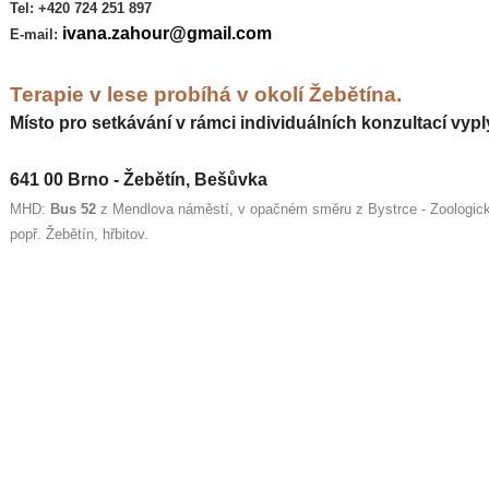
Tel:
+420 724 251 897
ivana.zahour@gmail.com
E-mail:
Terapie v lese probíhá v okolí Žebětína.
Místo pro setkávání v rámci individuálních konzultací vyp
641 00 Brno - Žebětín, Bešůvka
MHD:
Bus 52
z Mendlova náměstí, v opačném směru z Bystrce - Zoologic
popř. Žebětín, hřbitov.