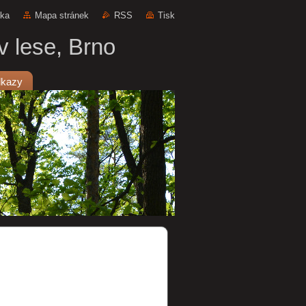
nka
Mapa stránek
RSS
Tisk
v lese, Brno
kazy