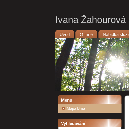
Ivana Žahourová -
Úvod
O mně
Nabídka služ
Menu
Mapa Brna
Vyhledávání